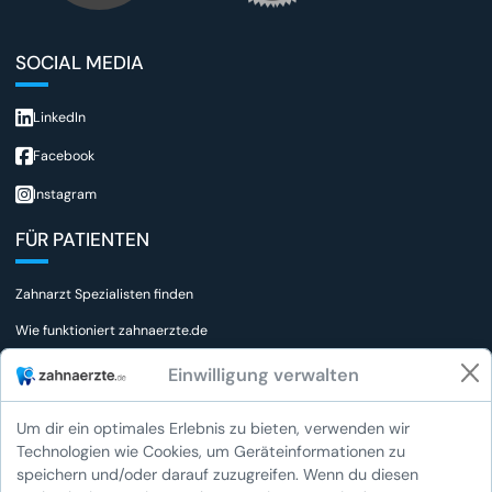
SOCIAL MEDIA
LinkedIn
Facebook
Instagram
FÜR PATIENTEN
Zahnarzt Spezialisten finden
Wie funktioniert zahnaerzte.de
FAQs für Patienten
Einwilligung verwalten
Wie bewerte ich einen Zahnarzt
Um dir ein optimales Erlebnis zu bieten, verwenden wir
Zahnärztlicher Notdienst
Technologien wie Cookies, um Geräteinformationen zu
speichern und/oder darauf zuzugreifen. Wenn du diesen
FÜR ZAHNÄRZTE