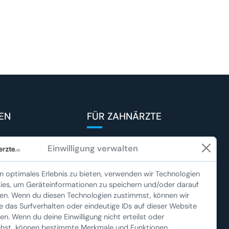
TEN
FÜR ZAHNÄRZTE
ten finden
FAQs für Zahnärzte
Einwilligung verwalten
zahnaerzte.de
Vorteile für Zahnärzte
in optimales Erlebnis zu bieten, verwenden wir Technologien
n
Eigenes Profil erstellen
ies, um Geräteinformationen zu speichern und/oder darauf
fen. Wenn du diesen Technologien zustimmst, können wir
inen Zahnarzt
e das Surfverhalten oder eindeutige IDs auf dieser Website
tdienst
en. Wenn du deine Einwilligung nicht erteilst oder
ehst, können bestimmte Merkmale und Funktionen