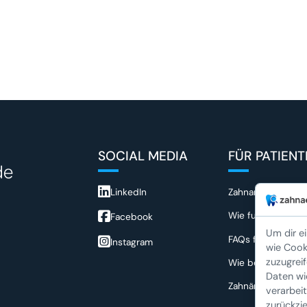
SOCIAL MEDIA
FÜR PATIEN
LinkedIn
Zahnarzt Spezialis
Wie funktioniert 
Facebook
Um dir e
FAQs für Patiente
Instagram
wie Cook
zuzugrei
Wie bewerte ich e
Daten wi
Zahnärztlicher No
verarbeit
zurückzi