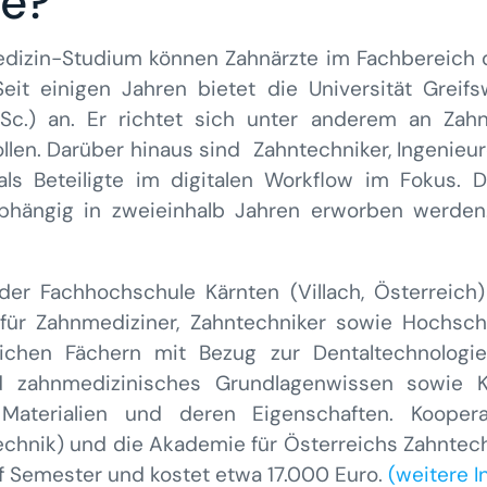
de?
izin-Studium können Zahnärzte im Fachbereich de
eit einigen Jahren bietet die Universität Greif
.Sc.) an. Er richtet sich unter anderem an Zahn
ollen. Darüber hinaus sind Zahntechniker, Ingenieu
als Beteiligte im digitalen Workflow im Fokus. D
bhängig in zweieinhalb Jahren erworben werden
der Fachhochschule Kärnten (Villach, Österreich
) für Zahnmediziner, Zahntechniker sowie Hochsc
lichen Fächern mit Bezug zur Dentaltechnologi
nd zahnmedizinisches Grundlagenwissen sowie K
, Materialien und deren Eigenschaften. Kooper
echnik) und die Akademie für Österreichs Zahntec
nf Semester und kostet etwa 17.000 Euro.
(weitere I