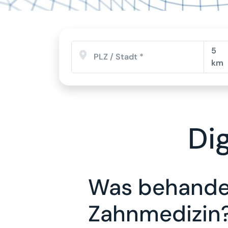
5
km
Di
Was behandel
Zahnmedizin