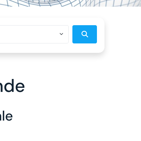
Suchen
nde
le