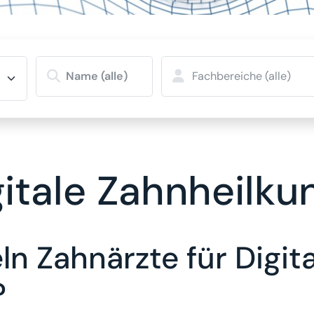
gitale Zahnheilku
n Zahnärzte für Digita
?